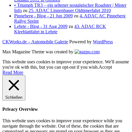
• Triumph TR3 – ein seltener nostalgischer Roadster | Mister
Info
zu
25. ADAC Linnenbauer Oldtimerfahrt 2010
Pinneberg - Blog - 21 Jun 2009
zu
4. ADAC AC Pinneberg
Rallye Sprint
Lehrte - Blog - 31 Aug 2009
zu
43. ADAC RCK
Kleeblattfahrt in Lehrte
CKWorks.de – Automobile Galerie
Powered by
WordPress
Max Magazine Theme was created by
This website uses cookies to improve your experience. We'll assume
you're ok with this, but you can opt-out if you wish.
Accept
Read More
Schließen
Privacy Overview
This website uses cookies to improve your experience while you
navigate through the website. Out of these, the cookies that are
categorized as necessary are stored on your browser as they are