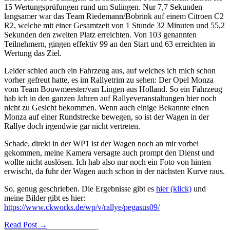
15 Wertungsprüfungen rund um Sulingen. Nur 7,7 Sekunden
langsamer war das Team Riedemann/Bobrink auf einem Citroen C2
R2, welche mit einer Gesamtzeit von 1 Stunde 32 Minuten und 55,2
Sekunden den zweiten Platz erreichten. Von 103 genannten
Teilnehmern, gingen effektiv 99 an den Start und 63 erreichten in
Wertung das Ziel.
Leider schied auch ein Fahrzeug aus, auf welches ich mich schon
vorher gefreut hatte, es im Rallyetrim zu sehen: Der Opel Monza
vom Team Bouwmeester/van Lingen aus Holland. So ein Fahrzeug
hab ich in den ganzen Jahren auf Rallyeveranstaltungen hier noch
nicht zu Gesicht bekommen. Wenn auch einige Bekannte einen
Monza auf einer Rundstrecke bewegen, so ist der Wagen in der
Rallye doch irgendwie gar nicht vertreten.
Schade, direkt in der WP1 ist der Wagen noch an mir vorbei
gekommen, meine Kamera versagte auch prompt den Dienst und
wollte nicht auslösen. Ich hab also nur noch ein Foto von hinten
erwischt, da fuhr der Wagen auch schon in der nächsten Kurve raus.
So, genug geschrieben. Die Ergebnisse gibt es
hier (klick)
und
meine Bilder gibt es hier:
https://www.ckworks.de/wp/v/rallye/pegasus09/
Read Post →