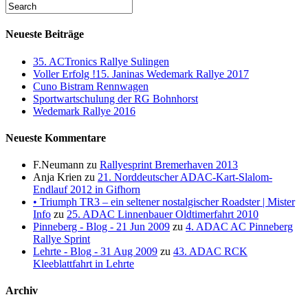
Neueste Beiträge
35. ACTronics Rallye Sulingen
Voller Erfolg !15. Janinas Wedemark Rallye 2017
Cuno Bistram Rennwagen
Sportwartschulung der RG Bohnhorst
Wedemark Rallye 2016
Neueste Kommentare
F.Neumann
zu
Rallyesprint Bremerhaven 2013
Anja Krien
zu
21. Norddeutscher ADAC-Kart-Slalom-
Endlauf 2012 in Gifhorn
• Triumph TR3 – ein seltener nostalgischer Roadster | Mister
Info
zu
25. ADAC Linnenbauer Oldtimerfahrt 2010
Pinneberg - Blog - 21 Jun 2009
zu
4. ADAC AC Pinneberg
Rallye Sprint
Lehrte - Blog - 31 Aug 2009
zu
43. ADAC RCK
Kleeblattfahrt in Lehrte
Archiv