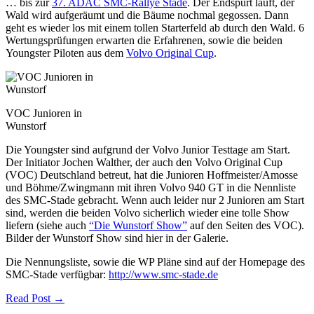
… bis zur
37. ADAC SMC-Rallye Stade
. Der Endspurt läuft, der
Wald wird aufgeräumt und die Bäume nochmal gegossen. Dann
geht es wieder los mit einem tollen Starterfeld ab durch den Wald. 6
Wertungsprüfungen erwarten die Erfahrenen, sowie die beiden
Youngster Piloten aus dem
Volvo Original Cup
.
VOC Junioren in
Wunstorf
Die Youngster sind aufgrund der Volvo Junior Testtage am Start.
Der Initiator Jochen Walther, der auch den Volvo Original Cup
(VOC) Deutschland betreut, hat die Junioren Hoffmeister/Amosse
und Böhme/Zwingmann mit ihren Volvo 940 GT in die Nennliste
des SMC-Stade gebracht. Wenn auch leider nur 2 Junioren am Start
sind, werden die beiden Volvo sicherlich wieder eine tolle Show
liefern (siehe auch
“Die Wunstorf Show”
auf den Seiten des VOC).
Bilder der Wunstorf Show sind hier in der Galerie.
Die Nennungsliste, sowie die WP Pläne sind auf der Homepage des
SMC-Stade verfügbar:
http://www.smc-stade.de
Read Post →