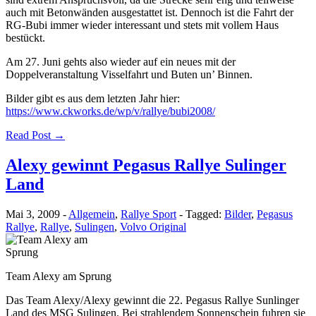
auch mit Betonwänden ausgestattet ist. Dennoch ist die Fahrt der
RG-Bubi immer wieder interessant und stets mit vollem Haus
bestückt.
Am 27. Juni gehts also wieder auf ein neues mit der
Doppelveranstaltung Visselfahrt und Buten un’ Binnen.
Bilder gibt es aus dem letzten Jahr hier:
https://www.ckworks.de/wp/v/rallye/bubi2008/
Read Post →
Alexy gewinnt Pegasus Rallye Sulinger
Land
Mai 3, 2009
-
Allgemein
,
Rallye Sport
-
Tagged:
Bilder
,
Pegasus
Rallye
,
Rallye
,
Sulingen
,
Volvo Original
Team Alexy am Sprung
Das Team Alexy/Alexy gewinnt die 22. Pegasus Rallye Sunlinger
Land des MSG Sulingen. Bei strahlendem Sonnenschein fuhren sie