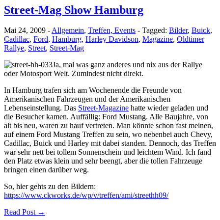
Street-Mag Show Hamburg
Mai 24, 2009
-
Allgemein
,
Treffen, Events
-
Tagged:
Bilder
,
Buick
,
Cadillac
,
Ford
,
Hamburg
,
Harley Davidson
,
Magazine
,
Oldtimer
Rallye
,
Street
,
Street-Mag
Ja, mal was ganz anderes und nix aus der Rallye
oder Motosport Welt. Zumindest nicht direkt.
In Hamburg trafen sich am Wochenende die Freunde von
Amerikanischen Fahrzeugen und der Amerikanischen
Lebenseinstellung. Das
Street-Magazine
hatte wieder geladen und
die Besucher kamen. Auffällig: Ford Mustang. Alle Baujahre, von
alt bis neu, waren zu hauf vertreten. Man könnte schon fast meinen,
auf einem Ford Mustang Treffen zu sein, wo nebenbei auch Chevy,
Cadillac, Buick und Harley mit dabei standen. Dennoch, das Treffen
war sehr nett bei tollem Sonnenschein und leichtem Wind. Ich fand
den Platz etwas klein und sehr beengt, aber die tollen Fahrzeuge
bringen einen darüber weg.
So, hier gehts zu den Bildern:
https://www.ckworks.de/wp/v/treffen/ami/streethh09/
Read Post →