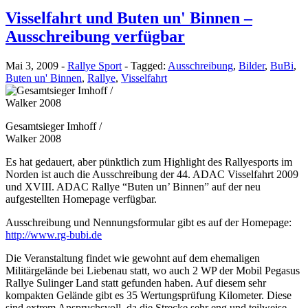
Visselfahrt und Buten un' Binnen –
Ausschreibung verfügbar
Mai 3, 2009
-
Rallye Sport
-
Tagged:
Ausschreibung
,
Bilder
,
BuBi
,
Buten un' Binnen
,
Rallye
,
Visselfahrt
Gesamtsieger Imhoff /
Walker 2008
Es hat gedauert, aber pünktlich zum Highlight des Rallyesports im
Norden ist auch die Ausschreibung der 44. ADAC Visselfahrt 2009
und XVIII. ADAC Rallye “Buten un’ Binnen” auf der neu
aufgestellten Homepage verfügbar.
Ausschreibung und Nennungsformular gibt es auf der Homepage:
http://www.rg-bubi.de
Die Veranstaltung findet wie gewohnt auf dem ehemaligen
Militärgelände bei Liebenau statt, wo auch 2 WP der Mobil Pegasus
Rallye Sulinger Land statt gefunden haben. Auf diesem sehr
kompakten Gelände gibt es 35 Wertungsprüfung Kilometer. Diese
sind extrem Anspruchsvoll, da die Strecke sehr eng und teilweise