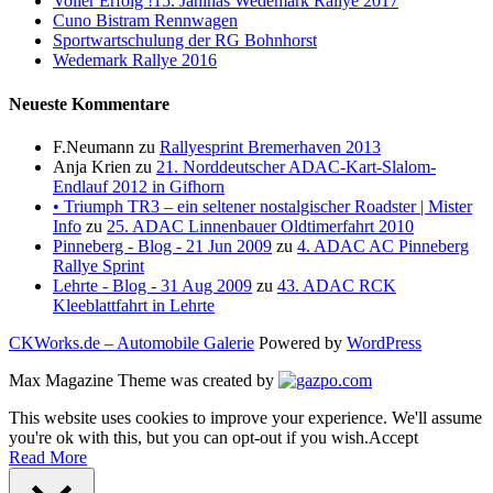
Voller Erfolg !15. Janinas Wedemark Rallye 2017
Cuno Bistram Rennwagen
Sportwartschulung der RG Bohnhorst
Wedemark Rallye 2016
Neueste Kommentare
F.Neumann
zu
Rallyesprint Bremerhaven 2013
Anja Krien
zu
21. Norddeutscher ADAC-Kart-Slalom-
Endlauf 2012 in Gifhorn
• Triumph TR3 – ein seltener nostalgischer Roadster | Mister
Info
zu
25. ADAC Linnenbauer Oldtimerfahrt 2010
Pinneberg - Blog - 21 Jun 2009
zu
4. ADAC AC Pinneberg
Rallye Sprint
Lehrte - Blog - 31 Aug 2009
zu
43. ADAC RCK
Kleeblattfahrt in Lehrte
CKWorks.de – Automobile Galerie
Powered by
WordPress
Max Magazine Theme was created by
This website uses cookies to improve your experience. We'll assume
you're ok with this, but you can opt-out if you wish.
Accept
Read More