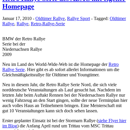
Homepage
Januar 17, 2010
-
Oldtimer Rallye
,
Rallye Sport
-
Tagged:
Oldtimer
Rallye
,
Rallye
,
Retro-Rallye-Serie
BMW der Retro Rallye
Serie bei der
Niedersachsen Rallye
2009
Neu im Land des World-Wide-Web ist die Homepage der
Retro
Rallye Serie
. Hier gibt es ab sofort allerlei Informationen um die
Gleichmäßigkeitsrallye für Oldtimer und Youngtimer.
Neu in diesem Jahr, die Retro Rallye Serie Nord, die sich viele
norddeutsche Veranstaltungen als Lauf gesucht hat. Nachdem im
letzten Jahr beim Auftakt Rennen bei der Niedersachsen Rallye nur
wenig Fahrzeug an den Start gingen, sollte der neue Terminplan hier
auch volles Haus an Teilnehmern bringen. Eine Meisterschaft mit
gut 10 Veranstaltungen kann sich doch sehen lassen.
Erster geplanter Einsatz ist bei der Stormarn Rallye (
siehe Flyer hier
im Blog
) die Anfang April rund um Trittau vom MSC Trittau