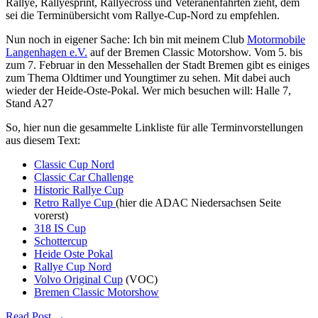
Rallye, Rallyesprint, Rallyecross und Veteranenfahrten zieht, dem
sei die Terminübersicht vom Rallye-Cup-Nord zu empfehlen.
Nun noch in eigener Sache: Ich bin mit meinem Club
Motormobile
Langenhagen e.V.
auf der Bremen Classic Motorshow. Vom 5. bis
zum 7. Februar in den Messehallen der Stadt Bremen gibt es einiges
zum Thema Oldtimer und Youngtimer zu sehen. Mit dabei auch
wieder der Heide-Oste-Pokal. Wer mich besuchen will: Halle 7,
Stand A27
So, hier nun die gesammelte Linkliste für alle Terminvorstellungen
aus diesem Text:
Classic Cup Nord
Classic Car Challenge
Historic Rallye Cup
Retro Rallye Cup
(hier die ADAC Niedersachsen Seite
vorerst)
318 IS Cup
Schottercup
Heide Oste Pokal
Rallye Cup Nord
Volvo Original Cup
(VOC)
Bremen Classic Motorshow
Read Post →