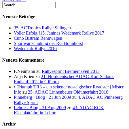
Neueste Beiträge
35. ACTronics Rallye Sulingen
Voller Erfolg !15. Janinas Wedemark Rallye 2017
Cuno Bistram Rennwagen
Sportwartschulung der RG Bohnhorst
Wedemark Rallye 2016
Neueste Kommentare
F.Neumann
zu
Rallyesprint Bremerhaven 2013
Anja Krien
zu
21. Norddeutscher ADAC-Kart-Slalom-
Endlauf 2012 in Gifhorn
• Triumph TR3 – ein seltener nostalgischer Roadster | Mister
Info
zu
25. ADAC Linnenbauer Oldtimerfahrt 2010
Pinneberg - Blog - 21 Jun 2009
zu
4. ADAC AC Pinneberg
Rallye Sprint
Lehrte - Blog - 31 Aug 2009
zu
43. ADAC RCK
Kleeblattfahrt in Lehrte
Archiv