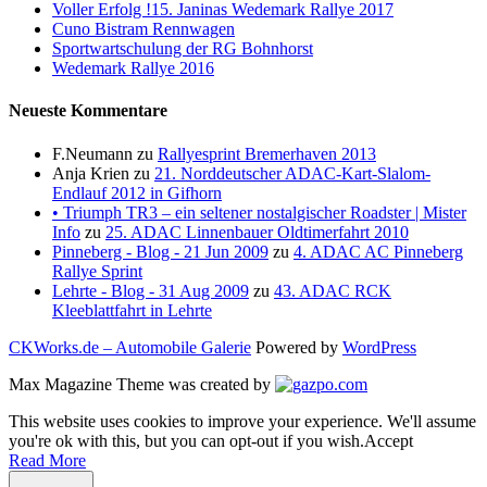
Voller Erfolg !15. Janinas Wedemark Rallye 2017
Cuno Bistram Rennwagen
Sportwartschulung der RG Bohnhorst
Wedemark Rallye 2016
Neueste Kommentare
F.Neumann
zu
Rallyesprint Bremerhaven 2013
Anja Krien
zu
21. Norddeutscher ADAC-Kart-Slalom-
Endlauf 2012 in Gifhorn
• Triumph TR3 – ein seltener nostalgischer Roadster | Mister
Info
zu
25. ADAC Linnenbauer Oldtimerfahrt 2010
Pinneberg - Blog - 21 Jun 2009
zu
4. ADAC AC Pinneberg
Rallye Sprint
Lehrte - Blog - 31 Aug 2009
zu
43. ADAC RCK
Kleeblattfahrt in Lehrte
CKWorks.de – Automobile Galerie
Powered by
WordPress
Max Magazine Theme was created by
This website uses cookies to improve your experience. We'll assume
you're ok with this, but you can opt-out if you wish.
Accept
Read More