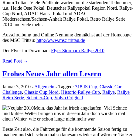
Raum Trittau. Viele Prädikate warten auf die startenden Teilnehmer,
u.a. Heide Oste Pokal, Deutscher Rallyepokal Region Nord, Rallye-
Cup Nord, ADAC Hansa Pokal und ADAC
Niedersachsen/Sachsen-Anhalt Rallye Pokal, Retro Rallye Serie
2010 und viele mehr.
Ausschreibung und Online Nennung demnächst auf der Homepage
des MSC Trittau:
http://www.msc-trittau.de
Der Flyer im Download:
Flyer Stormarn Rallye 2010
Read Post →
Frohes Neues Jahr allen Lesern
Januar 3, 2010
-
Allgemein
-
Tagged:
318 IS Cup
,
Classic Car
Challenge
,
Classic Cup Nord
,
Historic-Rallye-Cup
,
Rallye
,
Rallye
Retro Serie
,
Schotter-Cup
,
Volvo Original
Moin, das Jahr ist frisch angelaufen. Viel Schnee
und kühles Wetter bringen uns in diesem Jahr doch wirklich mal
einen Winter, wie er schon lange nicht mehr war.
Beste Zeit also, die Fahrzeuge für die kommende Saison fertig zu
machen und sich schon mal so langsam wieder auf wärmere Tage zu