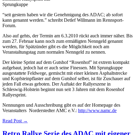
Sprungkuppe
“seit gestern haben wir die Genehmigung des ADAC; ab sofort
kann genannt werden.” schreibt Detlef Willmann im Rennsport-
Forum.
Also auf gehts, der Termin am 6.3.2010 rückt auch immer näher. Bis
zum 27. Februar kann noch zum ermäßigten Nenngeld genannt
werden, für Spätzünder gibt es die Möglichkeit noch am
Veranstaltungstag zum normalen Nenngeld zu nennen.
Der kleine Sprint auf dem Gutshof “Rosenhof” ist extrem kompakt
aufgebaut, jedoch hat er auch seine Finessen. Mit Sprungkuppe
ausgestattete Feldwege, gemischt mit einer kleinen Asphaltstrecke
und Kopfsteinpflaster auf dem Gutshof selber, ist für Zuschauer auf
jeden Fall etwas geboten. Der Auftakt der Rallyeszene in
Schleswig-Holstein beginnt nun seit 3 Jahren mit dem Rosenhof
Rallyesprint.
Nennungen und Ausschreibung gibt es auf der Homepage des
Veranstalters Norderstedter AMC e.V.:
http://www.namc.de
Read Post →
Retro Rallye Serie des ADAC mit eigener