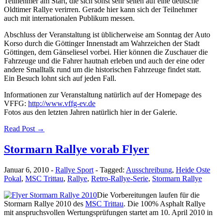
Teilnehmer am Start, die sich sonst sehr selten auf eine deutsche
Oldtimer Rallye verirren. Gerade hier kann sich der Teilnehmer
auch mit internationalen Publikum messen.
Abschluss der Veranstaltung ist üblicherweise am Sonntag der Auto
Korso durch die Göttinger Innenstadt am Wahrzeichen der Stadt
Göttingen, dem Gänseliesel vorbei. Hier können die Zuschauer die
Fahrzeuge und die Fahrer hautnah erleben und auch der eine oder
andere Smalltalk rund um die historischen Fahrzeuge findet statt.
Ein Besuch lohnt sich auf jeden Fall.
Informationen zur Veranstaltung natürlich auf der Homepage des
VFFG:
http://www.vffg-ev.de
Fotos aus den letzten Jahren natürlich hier in der Galerie.
Read Post →
Stormarn Rallye vorab Flyer
Januar 6, 2010
-
Rallye Sport
-
Tagged:
Ausschreibung
,
Heide Oste
Pokal
,
MSC Trittau
,
Rallye
,
Retro-Rallye-Serie
,
Stormarn Rallye
Die Vorbereitungen laufen für die
Stormarn Rallye 2010 des
MSC Trittau
. Die 100% Asphalt Rallye
mit anspruchsvollen Wertungsprüfungen startet am 10. April 2010 in