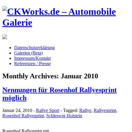
Datenschutzerklärung
Galerien (Beta)
Impressum/Kontakt
Referenzen / Presse
Monthly Archives:
Januar 2010
Nennungen für Rosenhof Rallyesprint
möglich
Januar 24, 2010
-
Rallye Sport
-
Tagged:
Rallye
,
Rallyesprint
,
Rosenhof Rallyesprint
,
Schleswig Holstein
Rosenhof Rallysprint mit