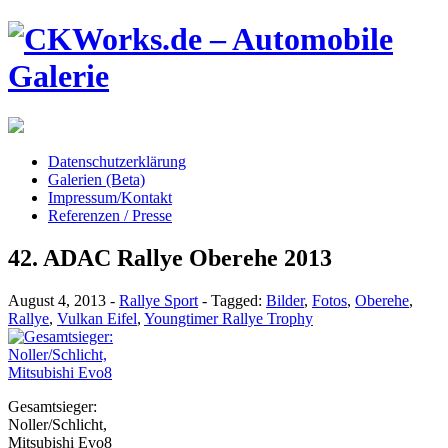
Datenschutzerklärung
Galerien (Beta)
Impressum/Kontakt
Referenzen / Presse
42. ADAC Rallye Oberehe 2013
August 4, 2013
-
Rallye Sport
-
Tagged:
Bilder
,
Fotos
,
Oberehe
,
Rallye
,
Vulkan Eifel
,
Youngtimer Rallye Trophy
Gesamtsieger:
Noller/Schlicht,
Mitsubishi Evo8