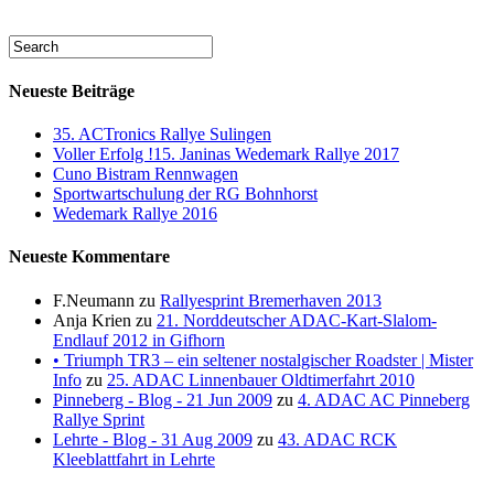
Neueste Beiträge
35. ACTronics Rallye Sulingen
Voller Erfolg !15. Janinas Wedemark Rallye 2017
Cuno Bistram Rennwagen
Sportwartschulung der RG Bohnhorst
Wedemark Rallye 2016
Neueste Kommentare
F.Neumann
zu
Rallyesprint Bremerhaven 2013
Anja Krien
zu
21. Norddeutscher ADAC-Kart-Slalom-
Endlauf 2012 in Gifhorn
• Triumph TR3 – ein seltener nostalgischer Roadster | Mister
Info
zu
25. ADAC Linnenbauer Oldtimerfahrt 2010
Pinneberg - Blog - 21 Jun 2009
zu
4. ADAC AC Pinneberg
Rallye Sprint
Lehrte - Blog - 31 Aug 2009
zu
43. ADAC RCK
Kleeblattfahrt in Lehrte