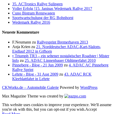
35. ACTronics Rallye Sulingen
Voller Erfolg !15. Janinas Wedemark Rallye 2017
Cuno Bistram Rennwagen
Sportwartschulung der RG Bohnhorst
Wedemark Rallye 2016
Neueste Kommentare
F.Neumann
zu
Rallyesprint Bremerhaven 2013
Anja Krien
zu
21. Norddeutscher ADAC-Kart-Slalom-
Endlauf 2012 in Gifhorn
• Triumph TR3 – ein seltener nostalgischer Roadster | Mister
Info
zu
25. ADAC Linnenbauer Oldtimerfahrt 2010
Pinneberg - Blog - 21 Jun 2009
zu
4. ADAC AC Pinneberg
Rallye Sprint
Lehrte - Blog - 31 Aug 2009
zu
43. ADAC RCK
Kleeblattfahrt in Lehrte
CKWorks.de – Automobile Galerie
Powered by
WordPress
Max Magazine Theme was created by
This website uses cookies to improve your experience. We'll assume
you're ok with this, but you can opt-out if you wish.
Accept
Read More