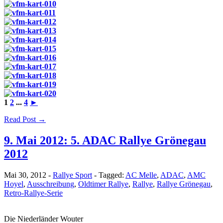
1
2
...
4
►
Read Post →
9. Mai 2012: 5. ADAC Rallye Grönegau
2012
Mai 30, 2012
-
Rallye Sport
-
Tagged:
AC Melle
,
ADAC
,
AMC
Hoyel
,
Ausschreibung
,
Oldtimer Rallye
,
Rallye
,
Rallye Grönegau
,
Retro-Rallye-Serie
Die Niederländer Wouter