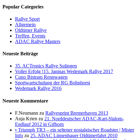
Popular Categories
Rallye Sport
Allgemein
Oldtimer Rallye
Treffen, Events
ADAC Rallye Masters
Neueste Beiträge
35. ACTronics Rallye Sulingen
Voller Erfolg !15. Janinas Wedemark Rallye 2017
Cuno Bistram Rennwagen
Sportwartschulung der RG Bohnhorst
Wedemark Rallye 2016
Neueste Kommentare
F.Neumann
zu
Rallyesprint Bremerhaven 2013
Anja Krien
zu
21. Norddeutscher ADAC-Kart-Slalom-
Endlauf 2012 in Gifhorn
• Triumph TR3 – ein seltener nostalgischer Roadster | Mister
Info
zu
25. ADAC Linnenbauer Oldtimerfahrt 2010