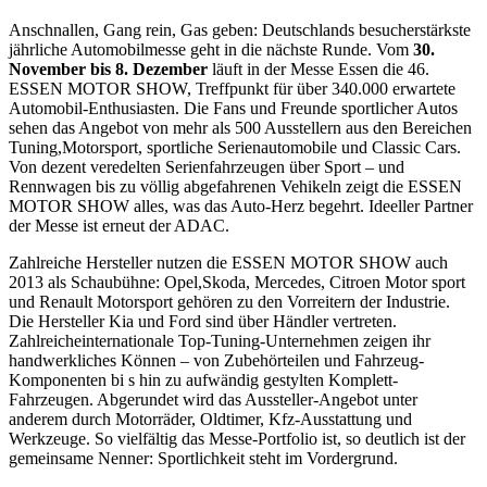
Anschnallen, Gang rein, Gas geben: Deutschlands besucherstärkste
jährliche Automobilmesse geht in die nächste Runde. Vom
30.
November bis 8. Dezember
läuft in der Messe Essen die 46.
ESSEN MOTOR SHOW, Treffpunkt für über 340.000 erwartete
Automobil-Enthusiasten. Die Fans und Freunde sportlicher Autos
sehen das Angebot von mehr als 500 Ausstellern aus den Bereichen
Tuning,Motorsport, sportliche Serienautomobile und Classic Cars.
Von dezent veredelten Serienfahrzeugen über Sport – und
Rennwagen bis zu völlig abgefahrenen Vehikeln zeigt die ESSEN
MOTOR SHOW alles, was das Auto-Herz begehrt. Ideeller Partner
der Messe ist erneut der ADAC.
Zahlreiche Hersteller nutzen die ESSEN MOTOR SHOW auch
2013 als Schaubühne: Opel,Skoda, Mercedes, Citroen Motor sport
und Renault Motorsport gehören zu den Vorreitern der Industrie.
Die Hersteller Kia und Ford sind über Händler vertreten.
Zahlreicheinternationale Top-Tuning-Unternehmen zeigen ihr
handwerkliches Können – von Zubehörteilen und Fahrzeug-
Komponenten bi s hin zu aufwändig gestylten Komplett-
Fahrzeugen. Abgerundet wird das Aussteller-Angebot unter
anderem durch Motorräder, Oldtimer, Kfz-Ausstattung und
Werkzeuge. So vielfältig das Messe-Portfolio ist, so deutlich ist der
gemeinsame Nenner: Sportlichkeit steht im Vordergrund.