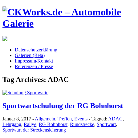
Datenschutzerklärung
Galerien (Beta)
Impressum/Kontakt
Referenzen / Presse
Tag Archives:
ADAC
Sportwartschulung der RG Bohnhorst
Januar 8, 2017
-
Allgemein
,
Treffen, Events
-
Tagged:
ADAC
,
Lehrgang
,
Rallye
,
RG Bohnhorst
,
Rundstrecke
,
Sportwart
,
Sportwart der Streckensicherung