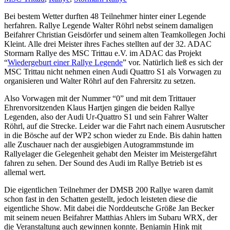
Bei bestem Wetter durften 48 Teilnehmer hinter einer Legende
herfahren. Rallye Legende Walter Röhrl nebst seinem damaligen
Beifahrer Christian Geisdörfer und seinem alten Teamkollegen Jochi
Kleint. Alle drei Meister ihres Faches stellten auf der 32. ADAC
Stormarn Rallye des MSC Trittau e.V. im ADAC das Projekt
“
Wiedergeburt einer Rallye Legende
” vor. Natürlich ließ es sich der
MSC Trittau nicht nehmen einen Audi Quattro S1 als Vorwagen zu
organisieren und Walter Röhrl auf den Fahrersitz zu setzen.
Also Vorwagen mit der Nummer “0” und mit dem Trittauer
Ehrenvorsitzenden Klaus Hartjen gingen die beiden Rallye
Legenden, also der Audi Ur-Quattro S1 und sein Fahrer Walter
Röhrl, auf die Strecke. Leider war die Fahrt nach einem Ausrutscher
in die Bösche auf der WP2 schon wieder zu Ende. Bis dahin hatten
alle Zuschauer nach der ausgiebigen Autogrammstunde im
Rallyelager die Gelegenheit gehabt den Meister im Meistergefährt
fahren zu sehen. Der Sound des Audi im Rallye Betrieb ist es
allemal wert.
Die eigentlichen Teilnehmer der DMSB 200 Rallye waren damit
schon fast in den Schatten gestellt, jedoch leisteten diese die
eigentliche Show. Mit dabei die Norddeutsche Größe Jan Becker
mit seinem neuen Beifahrer Matthias Ahlers im Subaru WRX, der
die Veranstaltung auch gewinnen konnte. Benjamin Hink mit