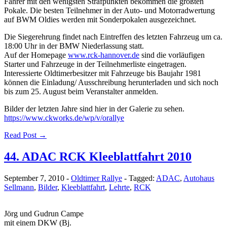
Fahrer mit den wenigsten Strafpunkten bekommen die größten
Pokale. Die besten Teilnehmer in der Auto- und Motorradwertung
auf BWM Oldies werden mit Sonderpokalen ausgezeichnet.
Die Siegerehrung findet nach Eintreffen des letzten Fahrzeug um ca.
18:00 Uhr in der BMW Niederlassung statt.
Auf der Homepage
www.rck-hannover.de
sind die vorläufigen
Starter und Fahrzeuge in der Teilnehmerliste eingetragen.
Interessierte Oldtimerbesitzer mit Fahrzeuge bis Baujahr 1981
können die Einladung/ Ausschreibung herunterladen und sich noch
bis zum 25. August beim Veranstalter anmelden.
Bilder der letzten Jahre sind hier in der Galerie zu sehen.
https://www.ckworks.de/wp/v/orallye
Read Post →
44. ADAC RCK Kleeblattfahrt 2010
September 7, 2010
-
Oldtimer Rallye
-
Tagged:
ADAC
,
Autohaus
Sellmann
,
Bilder
,
Kleeblattfahrt
,
Lehrte
,
RCK
Jörg und Gudrun Campe
mit einem DKW (Bj.