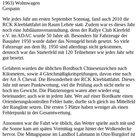
1963) Wohnwagen
Gespann
Wie jedes Jahr am ersten September Sonntag, fand auch 2010 die
RCK Kleeblattfahrt im Raum Lehrte statt. Zudem war es dieses Jahr
noch eine Jubiläumsveranstaltung, denn der Rallye Club Kleefeld
e.V. im ADAC wurde 50 Jahre alt. Besonders für Fahrzeuge der
Baujahre 1950 wurde daher das Nenngeld herab gesetzt. So viele
Fahrzeuge aus dem Bj. 1950 sind allerdings nicht gekommen,
dennoch war das Starterfeld mit 120 Teilnehmer wie jedes Jahr sehr
gut besetzt.
Gefahren wurden die üblichen Bordbuch Chinesenzeichen nach
Kilometern, sowie 4 Gleichmäßigkeitsprüfungen, davon eine nach
der Art À Cheval. Die Besonderheit der RCK Kleeblattfahrt. Dieses
Jahr mit neuer Punktwertung, viel die Prüfung auch nicht mehr so
hoch ins Gewicht. Die Platzierungen waren aber wieder eng
beieinander; auch wie in jedem Jahr. Wer auf einer Bordkarte einen
Orientierungskontrollen Fehler hatte, durfte sich gleich ins Mittelfeld
der Rangliste setzen. Die ersten 5 Plätze haben weniger als einen
Fehlerpunkt in der Gesamtwertung.
Ansonsten war die Fahrt wie üblich, das Wetter spielte auch mit und
die Sonne kam am späten Vormittag sogar hinter der Wolkendecke
hervor. Die Mittagspause im Landhof Lahmann in Otze/Burgdorf ist