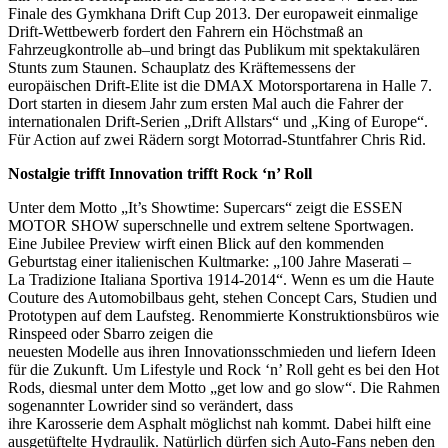
Finale des Gymkhana Drift Cup 2013. Der europaweit einmalige
Drift-Wettbewerb fordert den Fahrern ein Höchstmaß an
Fahrzeugkontrolle ab–und bringt das Publikum mit spektakulären
Stunts zum Staunen. Schauplatz des Kräftemessens der
europäischen Drift-Elite ist die DMAX Motorsportarena in Halle 7.
Dort starten in diesem Jahr zum ersten Mal auch die Fahrer der
internationalen Drift-Serien „Drift Allstars“ und „King of Europe“.
Für Action auf zwei Rädern sorgt Motorrad-Stuntfahrer Chris Rid.
Nostalgie trifft Innovation trifft Rock ‘n’ Roll
Unter dem Motto „It’s Showtime: Supercars“ zeigt die ESSEN
MOTOR SHOW superschnelle und extrem seltene Sportwagen.
Eine Jubilee Preview wirft einen Blick auf den kommenden
Geburtstag einer italienischen Kultmarke: „100 Jahre Maserati –
La Tradizione Italiana Sportiva 1914-2014“. Wenn es um die Haute
Couture des Automobilbaus geht, stehen Concept Cars, Studien und
Prototypen auf dem Laufsteg. Renommierte Konstruktionsbüros wie
Rinspeed oder Sbarro zeigen die
neuesten Modelle aus ihren Innovationsschmieden und liefern Ideen
für die Zukunft. Um Lifestyle und Rock ‘n’ Roll geht es bei den Hot
Rods, diesmal unter dem Motto „get low and go slow“. Die Rahmen
sogenannter Lowrider sind so verändert, dass
ihre Karosserie dem Asphalt möglichst nah kommt. Dabei hilft eine
ausgetüftelte Hydraulik. Natürlich dürfen sich Auto-Fans neben den