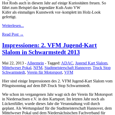
Hot Rods auch in diesem Jahr auf einige Kuriositäten freuen. So
fährt zum Beispiel das legendäre Kult-Auto VW
Käfer als einmaliges Kunstwerk vor–komplett im Holz-Look
gefertigt.
Weiterlesen...
Read Post →
Impressionen: 2. VFM Jugend-Kart
Slalom in Schwarmstedt 2013
Mai 22, 2013
-
Allgemein
-
Tagged:
ADAC
,
Jugend Kart Slalom
,
Mittelweser Pokal
,
NFM
,
Stadtmeisterschaft Hannover
,
Truck Stop
Schwarmstedt
,
Verein für Motorsport
,
VFM
Hier sind einige Impressionen des 2. VFM Jugend-Kart Slalom vom
Pfingstsonntag auf dem BP-Truck Stop Schwarmstedt.
Wie schon im vergangenen Jahr wagt sich der Verein für Motorsport
in Niedersachsen e.V. in den Kartsport. Im letzten Jahr noch als
Lückenfüller, wurde dieses Jahr die Veranstaltung voll durch
geplant. Als Wertungslauf für die Stadtmeisterschaft Hannover, dem
Mittelweser Pokal und dem Niedersächsischen Fachverband für