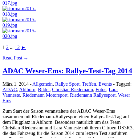
1
2
...
12
►
Read Post →
ADAC Weser-Ems: Rallye-Test-Tag 2014
März 1, 2014
-
Allgemein
,
Rallye Sport
,
Treffen, Events
-
Tagged:
ADAC
,
Ahlhorn
,
Bilder
,
Christian Riedemann
,
Fotos
,
Lara
Vanneste
,
Riedemann Motorsport
,
Riedemann Rallyesport
,
Weser
Ems
Zum Start der Saison veranstaltete der ADAC Weser-Ems
zusammen mit Riedemann-Rallyesport einen Rallye-Test-Tag auf
dem Flugplatz in Ahlhorn. Besonders natürlich um das Team
Christian Riedemann und Lara Vanneste mit ihrem Citroen DS3R3,
die das Fahrzeug für die Saison 2014 zum letzten Test ausführen