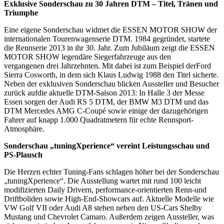
Exklusive Sonderschau zu 30 Jahren DTM – Titel, Tränen und
Triumphe
Eine eigene Sonderschau widmet die ESSEN MOTOR SHOW der
internationalen Tourenwagenserie DTM. 1984 gegründet, startete
die Rennserie 2013 in ihr 30. Jahr. Zum Jubiläum zeigt die ESSEN
MOTOR SHOW legendäre Siegerfahrzeuge aus den
vergangenen drei Jahrzehnten. Mit dabei ist zum Beispiel derFord
Sierra Cosworth, in dem sich Klaus Ludwig 1988 den Titel sicherte.
Neben der exklusiven Sonderschau blicken Aussteller und Besucher
zurück aufdie aktuelle DTM-Saison 2013: In Halle 3 der Messe
Essen sorgen der Audi RS 5 DTM, der BMW M3 DTM und das
DTM Mercedes AMG C-Coupé sowie einige der dazugehörigen
Fahrer auf knapp 1.000 Quadratmetern für echte Rennsport-
Atmosphäre.
Sonderschau „tuningXperience“ vereint Leistungsschau und
PS-Plausch
Die Herzen echter Tuning-Fans schlagen höher bei der Sonderschau
„tuningXperience“. Die Ausstellung wartet mit rund 100 leicht
modifizierten Daily Drivern, performance-orientierten Renn-und
Driftboliden sowie High-End-Showcars auf. Aktuelle Modelle wie
VW Golf VII oder Audi A8 stehen neben den US-Cars Shelby
Mustang und Chevrolet Camaro. Außerdem zeigen Aussteller, was