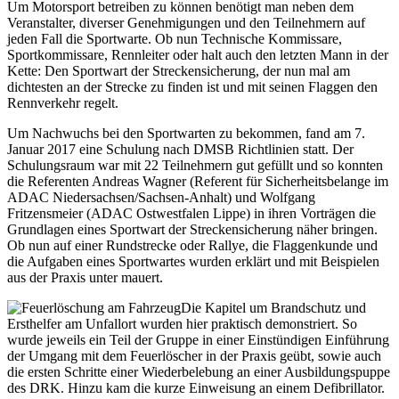
Um Motorsport betreiben zu können benötigt man neben dem
Veranstalter, diverser Genehmigungen und den Teilnehmern auf
jeden Fall die Sportwarte. Ob nun Technische Kommissare,
Sportkommissare, Rennleiter oder halt auch den letzten Mann in der
Kette: Den Sportwart der Streckensicherung, der nun mal am
dichtesten an der Strecke zu finden ist und mit seinen Flaggen den
Rennverkehr regelt.
Um Nachwuchs bei den Sportwarten zu bekommen, fand am 7.
Januar 2017 eine Schulung nach DMSB Richtlinien statt. Der
Schulungsraum war mit 22 Teilnehmern gut gefüllt und so konnten
die Referenten Andreas Wagner (Referent für Sicherheitsbelange im
ADAC Niedersachsen/Sachsen-Anhalt) und Wolfgang
Fritzensmeier (ADAC Ostwestfalen Lippe) in ihren Vorträgen die
Grundlagen eines Sportwart der Streckensicherung näher bringen.
Ob nun auf einer Rundstrecke oder Rallye, die Flaggenkunde und
die Aufgaben eines Sportwartes wurden erklärt und mit Beispielen
aus der Praxis unter mauert.
Die Kapitel um Brandschutz und
Ersthelfer am Unfallort wurden hier praktisch demonstriert. So
wurde jeweils ein Teil der Gruppe in einer Einstündigen Einführung
der Umgang mit dem Feuerlöscher in der Praxis geübt, sowie auch
die ersten Schritte einer Wiederbelebung an einer Ausbildungspuppe
des DRK. Hinzu kam die kurze Einweisung an einem Defibrillator.