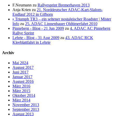
F.Neumann
zu
Rallyesprint Bremerhaven 2013
Anja Krien
zu
21. Norddeutscher ADAC-Kart-Slalom-
Endlauf 2012 in Gifhorn
• Triumph TR3 – ein seltener nostalgischer Roadster | Mister
Info
zu
25. ADAC Linnenbauer Oldtimerfahrt 2010
Pinneberg - Blog - 21 Jun 2009
zu
4. ADAC AC Pinneberg
Rallye Sprint
Lehrte - Blog - 31 Aug 2009
zu
43. ADAC RCK
Kleeblattfahrt in Lehrte
Archiv
Mai 2024
August 2017
Juni 2017
Januar 2017
August 2016
März 2016
März 2015
Oktober 2014
März 2014
November 2013
September 2013
August 2013