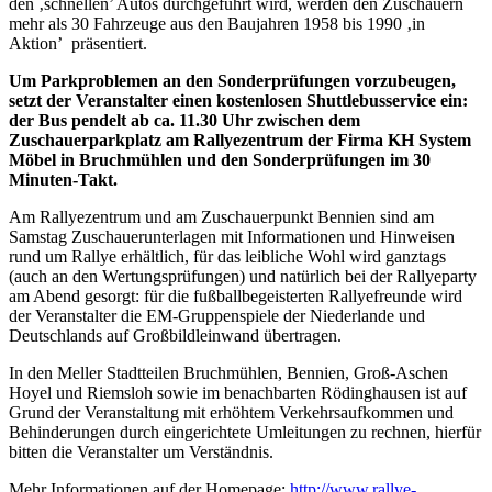
den ‚schnellen’ Autos durchgeführt wird, werden den Zuschauern
mehr als 30 Fahrzeuge aus den Baujahren 1958 bis 1990 ‚in
Aktion’ präsentiert.
Um Parkproblemen an den Sonderprüfungen vorzubeugen,
setzt der Veranstalter einen kostenlosen Shuttlebusservice ein:
der Bus pendelt ab ca. 11.30 Uhr zwischen dem
Zuschauerparkplatz am Rallyezentrum der Firma KH System
Möbel in Bruchmühlen und den Sonderprüfungen im 30
Minuten-Takt.
Am Rallyezentrum und am Zuschauerpunkt Bennien sind am
Samstag Zuschauerunterlagen mit Informationen und Hinweisen
rund um Rallye erhältlich, für das leibliche Wohl wird ganztags
(auch an den Wertungsprüfungen) und natürlich bei der Rallyeparty
am Abend gesorgt: für die fußballbegeisterten Rallyefreunde wird
der Veranstalter die EM-Gruppenspiele der Niederlande und
Deutschlands auf Großbildleinwand übertragen.
In den Meller Stadtteilen Bruchmühlen, Bennien, Groß-Aschen
Hoyel und Riemsloh sowie im benachbarten Rödinghausen ist auf
Grund der Veranstaltung mit erhöhtem Verkehrsaufkommen und
Behinderungen durch eingerichtete Umleitungen zu rechnen, hierfür
bitten die Veranstalter um Verständnis.
Mehr Informationen auf der Homepage:
http://www.rallye-