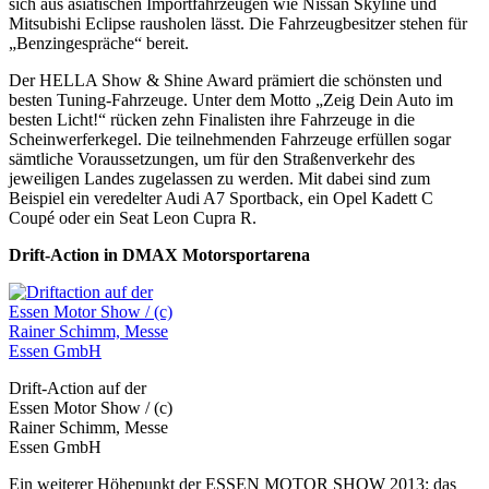
sich aus asiatischen Importfahrzeugen wie Nissan Skyline und
Mitsubishi Eclipse rausholen lässt. Die Fahrzeugbesitzer stehen für
„Benzingespräche“ bereit.
Der HELLA Show & Shine Award prämiert die schönsten und
besten Tuning-Fahrzeuge. Unter dem Motto „Zeig Dein Auto im
besten Licht!“ rücken zehn Finalisten ihre Fahrzeuge in die
Scheinwerferkegel. Die teilnehmenden Fahrzeuge erfüllen sogar
sämtliche Voraussetzungen, um für den Straßenverkehr des
jeweiligen Landes zugelassen zu werden. Mit dabei sind zum
Beispiel ein veredelter Audi A7 Sportback, ein Opel Kadett C
Coupé oder ein Seat Leon Cupra R.
Drift-Action in DMAX Motorsportarena
Drift-Action auf der
Essen Motor Show / (c)
Rainer Schimm, Messe
Essen GmbH
Ein weiterer Höhepunkt der ESSEN MOTOR SHOW 2013: das